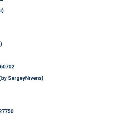
u)
)
360702
(by SergeyNivens)
27750