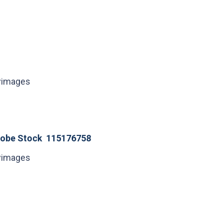
yimages
obe Stock 115176758
yimages